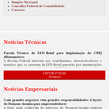
Simples Nacional
Conselho Federal de Contabilidade
Correios
Notícias Técnicas
Parada Técnica da EFD-Reinf para Implantação do CNPJ
Alfanumérico
A Receita Federal informa aos contribuintes, desenvolvedores e
usuários que os sistemas da EFD-Reinf passarão por manutenções
programadas para a implantação do CNPJ Alfanumérico
LISTAR TODAS
07/08/2026
Técnicas
Receita Federal orienta sobre os procedimentos para o
recolhimento do imposto de renda retido na fonte sobre lucros e
Notícias Empresariais
dividendos
Principais regras, obrigações acessórias e prazos de recolhimento
do IRRF conforme a Lei nº 15.270/2025
Com grandes negócios vêm grandes responsabilidades: 4 lições
do Homem-Aranha para empreendedores
07/08/2026
A frase mais conhecida do universo do Homem-Aranha também